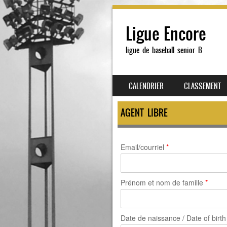
Ligue Encore
ligue de baseball senior B
SKIP TO CONTENT
CALENDRIER
CLASSEMENT
MENU
AGENT LIBRE
Email/courriel
*
Prénom et nom de famille
*
Date de naissance / Date of birt