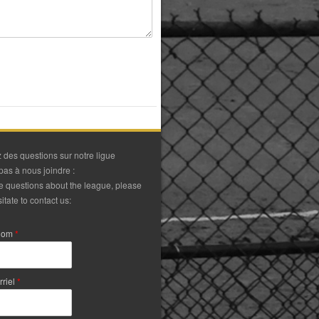
 des questions sur notre ligue
pas à nous joindre :
ve questions about the league, please
itate to contact us:
Nom
*
rriel
*