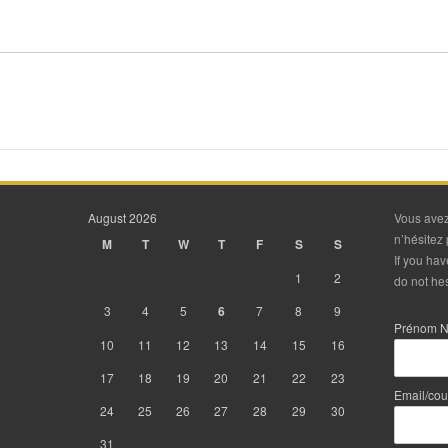
August 2026
Vous avez
n’hésitez 
M
T
W
T
F
S
S
If you ha
1
2
do not hes
3
4
5
6
7
8
9
Prénom 
10
11
12
13
14
15
16
17
18
19
20
21
22
23
Email/cou
24
25
26
27
28
29
30
31