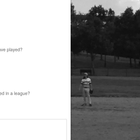
have played?
ed in a league?