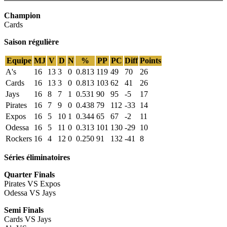
Champion
Cards
Saison régulière
Equipe
MJ
V
D
N
%
PP
PC
Diff
Points
A's
16
13
3
0
0.813
119
49
70
26
Cards
16
13
3
0
0.813
103
62
41
26
Jays
16
8
7
1
0.531
90
95
-5
17
Pirates
16
7
9
0
0.438
79
112
-33
14
Expos
16
5
10
1
0.344
65
67
-2
11
Odessa
16
5
11
0
0.313
101
130
-29
10
Rockers
16
4
12
0
0.250
91
132
-41
8
Séries éliminatoires
Quarter Finals
Pirates VS Expos
Odessa VS Jays
Semi Finals
Cards VS Jays