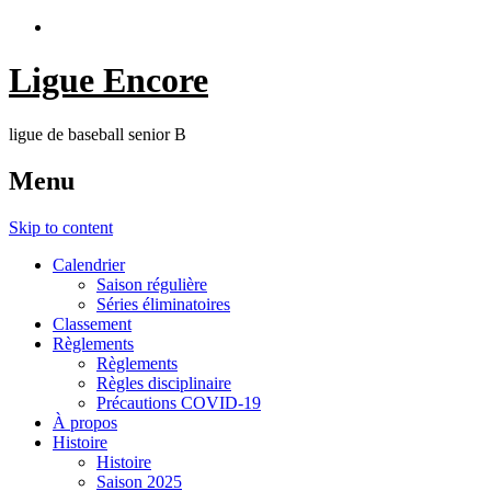
Ligue Encore
ligue de baseball senior B
Menu
Skip to content
Calendrier
Saison régulière
Séries éliminatoires
Classement
Règlements
Règlements
Règles disciplinaire
Précautions COVID-19
À propos
Histoire
Histoire
Saison 2025