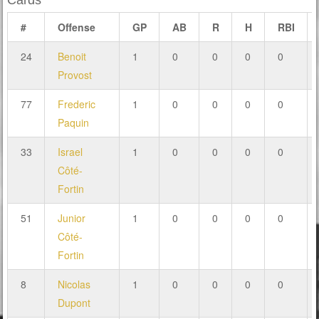
Cards
#
Offense
GP
AB
R
H
RBI
24
Benoit
1
0
0
0
0
Provost
77
Frederic
1
0
0
0
0
Paquin
33
Israel
1
0
0
0
0
Côté-
Fortin
51
Junior
1
0
0
0
0
Côté-
Fortin
8
Nicolas
1
0
0
0
0
Dupont