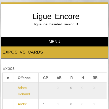
Ligue Encore
ligue de baseball senior B
MENU
Skip to content
EXPOS VS CARDS
Expos
#
Offense
GP
AB
R
H
RBI
Adam
1
0
0
0
0
Renaud
André
1
0
0
0
0