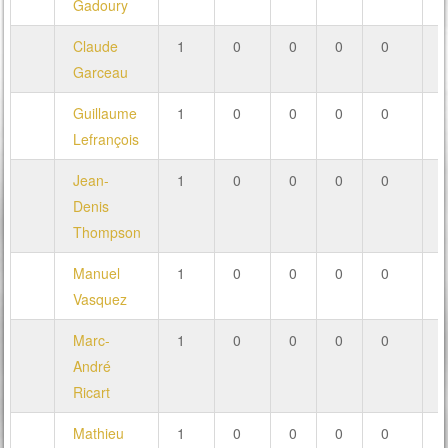
Gadoury
Claude
1
0
0
0
0
Garceau
Guillaume
1
0
0
0
0
Lefrançois
Jean-
1
0
0
0
0
Denis
Thompson
Manuel
1
0
0
0
0
Vasquez
Marc-
1
0
0
0
0
André
Ricart
Mathieu
1
0
0
0
0