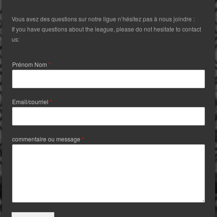
Vous avez des questions sur notre ligue n’hésitez pas à nous joindre :
If you have questions about the league, please do not hesitate to contact
us:
Prénom Nom
*
Email/courriel
*
commentaire ou message
*