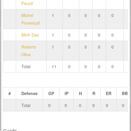
Pauzé
Michel
1
0
0
0
0
Provençal
Minh Dao
1
0
0
0
0
Roberto
1
0
0
0
0
Oliva
Total
11
0
0
0
0
#
Defense
GP
IP
H
R
ER
BB
Total
0
0
0
0
0
0