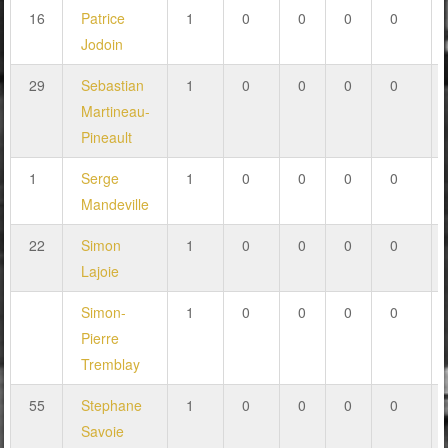
16
Patrice
1
0
0
0
0
Jodoin
29
Sebastian
1
0
0
0
0
Martineau-
Pineault
1
Serge
1
0
0
0
0
Mandeville
22
Simon
1
0
0
0
0
Lajoie
Simon-
1
0
0
0
0
Pierre
Tremblay
55
Stephane
1
0
0
0
0
Savoie