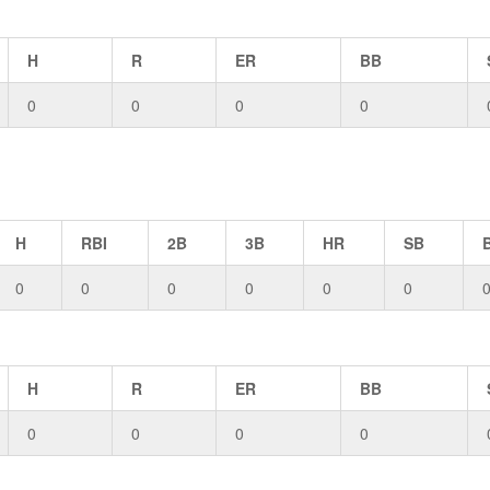
H
R
ER
BB
0
0
0
0
H
RBI
2B
3B
HR
SB
0
0
0
0
0
0
H
R
ER
BB
0
0
0
0