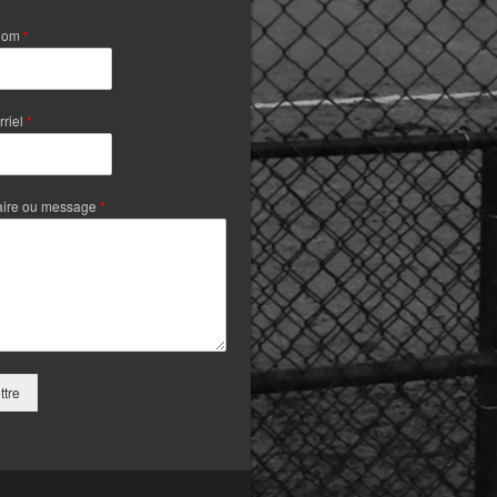
Nom
*
rriel
*
ire ou message
*
tre