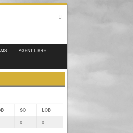
AMS
AGENT LIBRE
BB
SO
LOB
0
0
0