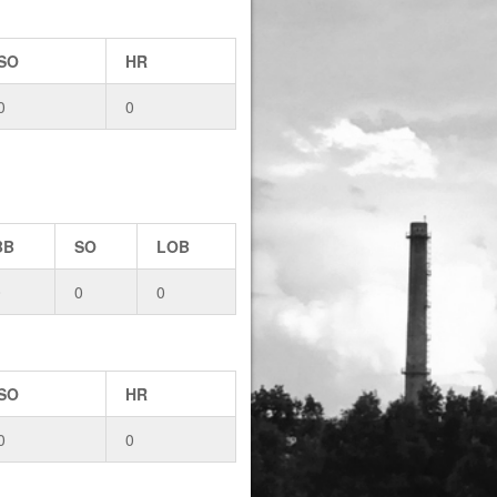
SO
HR
0
0
BB
SO
LOB
0
0
0
SO
HR
0
0