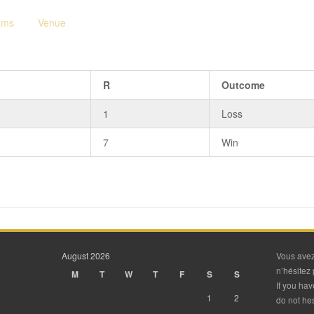
ams
Venue
R
Outcome
1
Loss
7
Win
August 2026
Vous avez
n’hésitez 
M
T
W
T
F
S
S
If you ha
1
2
do not hes