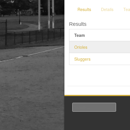
Results
Details
Te
Results
Team
Orioles
Sluggers
Search