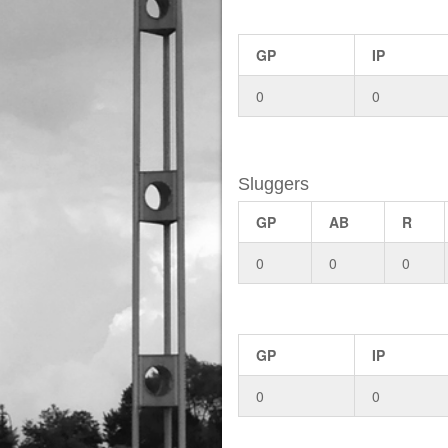
GP
IP
0
0
Sluggers
GP
AB
R
0
0
0
GP
IP
0
0