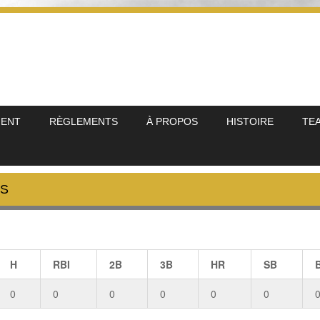
MENT
RÈGLEMENTS
À PROPOS
HISTOIRE
TE
RS
H
RBI
2B
3B
HR
SB
0
0
0
0
0
0