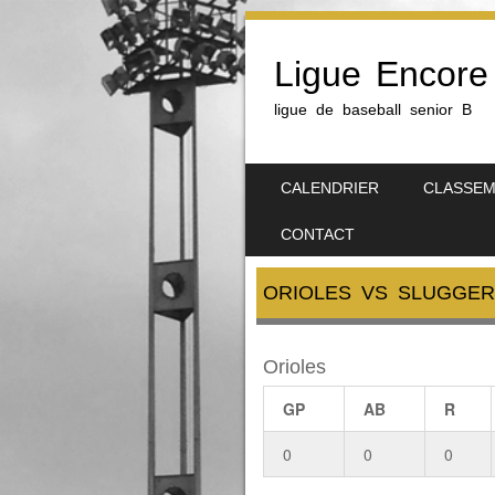
Ligue Encore
ligue de baseball senior B
SKIP TO CONTENT
CALENDRIER
CLASSE
MENU
CONTACT
ORIOLES VS SLUGGE
Orioles
GP
AB
R
0
0
0