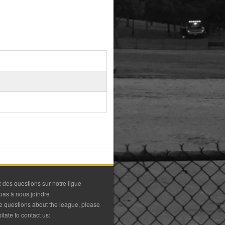
 des questions sur notre ligue
pas à nous joindre :
ve questions about the league, please
itate to contact us: