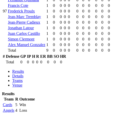
Francis Cote
1
0
0
0
0
0
0
0
0
0
0
97
Frederick Proulx
1
0
0
0
0
0
0
0
0
0
0
Jean-Marc Tremblay
1
0
0
0
0
0
0
0
0
0
0
Jean-Pierre Cadieux
1
0
0
0
0
0
0
0
0
0
0
Jonathan Latour
1
0
0
0
0
0
0
0
0
0
0
Juan Carlos Castillo
1
0
0
0
0
0
0
0
0
0
0
Simon Clermont
1
0
0
0
0
0
0
0
0
0
0
Alex Manuel Gonzalez
1
0
0
0
0
0
0
0
0
0
0
Total
9
0
0
0
0
0
0
0
0
0
0
#
Defense
GP
IP
H
R
ER
BB
SO
HR
Total
0
0
0
0
0
0
0
0
Results
Details
Teams
Venue
Results
Team
R
Outcome
Cards
5
Win
Angels
4
Loss