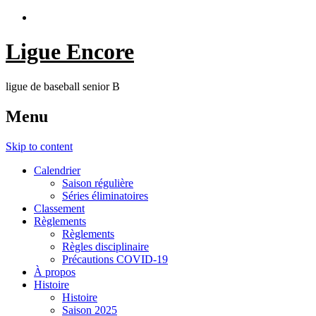
Ligue Encore
ligue de baseball senior B
Menu
Skip to content
Calendrier
Saison régulière
Séries éliminatoires
Classement
Règlements
Règlements
Règles disciplinaire
Précautions COVID-19
À propos
Histoire
Histoire
Saison 2025