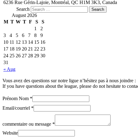
6236 Rue Gérin-Lajoie, Montréal, QC H1M 3K3, Canada
Search
August 2026
M
T
W
T
F
S
S
1
2
3
4
5
6
7
8
9
10
11
12
13
14
15
16
17
18
19
20
21
22
23
24
25
26
27
28
29
30
31
« Aug
Vous avez des questions sur notre ligue n’hésitez pas à nous joindre :
If you have questions about the league, please do not hesitate to conta
Prénom Nom
*
Email/courriel
*
commentaire ou message
*
Website