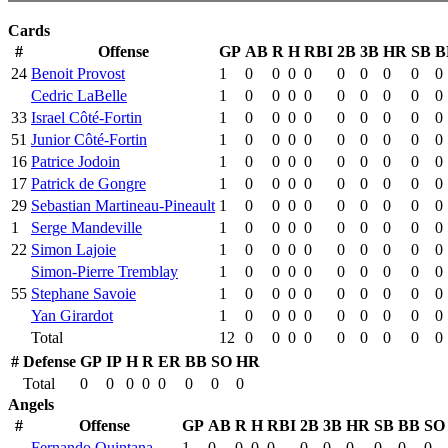
Cards
#
Offense
GP
AB
R
H
RBI
2B
3B
HR
SB
B
24
Benoit Provost
1
0
0
0
0
0
0
0
0
0
Cedric LaBelle
1
0
0
0
0
0
0
0
0
0
33
Israel Côté-Fortin
1
0
0
0
0
0
0
0
0
0
51
Junior Côté-Fortin
1
0
0
0
0
0
0
0
0
0
16
Patrice Jodoin
1
0
0
0
0
0
0
0
0
0
17
Patrick de Gongre
1
0
0
0
0
0
0
0
0
0
29
Sebastian Martineau-Pineault
1
0
0
0
0
0
0
0
0
0
1
Serge Mandeville
1
0
0
0
0
0
0
0
0
0
22
Simon Lajoie
1
0
0
0
0
0
0
0
0
0
Simon-Pierre Tremblay
1
0
0
0
0
0
0
0
0
0
55
Stephane Savoie
1
0
0
0
0
0
0
0
0
0
Yan Girardot
1
0
0
0
0
0
0
0
0
0
Total
12
0
0
0
0
0
0
0
0
0
#
Defense
GP
IP
H
R
ER
BB
SO
HR
Total
0
0
0
0
0
0
0
0
Angels
#
Offense
GP
AB
R
H
RBI
2B
3B
HR
SB
BB
SO
Fernando Quintana
1
0
0
0
0
0
0
0
0
0
0