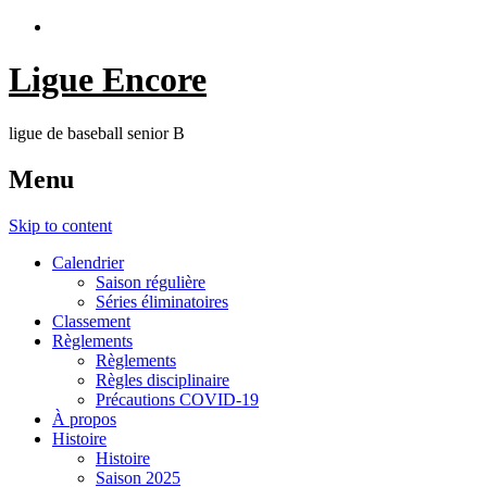
Ligue Encore
ligue de baseball senior B
Menu
Skip to content
Calendrier
Saison régulière
Séries éliminatoires
Classement
Règlements
Règlements
Règles disciplinaire
Précautions COVID-19
À propos
Histoire
Histoire
Saison 2025