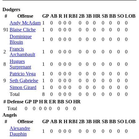
Dodgers
#
Offense
GP
AB
R
H
RBI
2B
3B
HR
SB
BB
SO
LOB
Andy McAdam
1
0
0
0
0
0
0
0
0
0
0
0
91
Blaise Cliche
1
0
0
0
0
0
0
0
0
0
0
0
Dominique
1
0
0
0
0
0
0
0
0
0
0
0
Blouin
Francis
2
1
0
0
0
0
0
0
0
0
0
0
0
Archambault
Hugues
8
1
0
0
0
0
0
0
0
0
0
0
0
Surprenant
Patricio Vega
1
0
0
0
0
0
0
0
0
0
0
0
9
Seth Gabrielse
1
0
0
0
0
0
0
0
0
0
0
0
Simon Girard
1
0
0
0
0
0
0
0
0
0
0
0
Total
8
0
0
0
0
0
0
0
0
0
0
0
#
Defense
GP
IP
H
R
ER
BB
SO
HR
Total
0
0
0
0
0
0
0
0
Angels
#
Offense
GP
AB
R
H
RBI
2B
3B
HR
SB
BB
SO
LOB
Alexandre
1
0
0
0
0
0
0
0
0
0
0
0
Dauphin