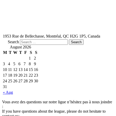
1953 Rue de Bellechasse, Montréal, QC H2G 1P5, Canada
Search
August 2026
M
T
W
T
F
S
S
1
2
3
4
5
6
7
8
9
10
11
12
13
14
15
16
17
18
19
20
21
22
23
24
25
26
27
28
29
30
31
« Aug
Vous avez des questions sur notre ligue n’hésitez pas à nous joindre
:
If you have questions about the league, please do not hesitate to
contact us: