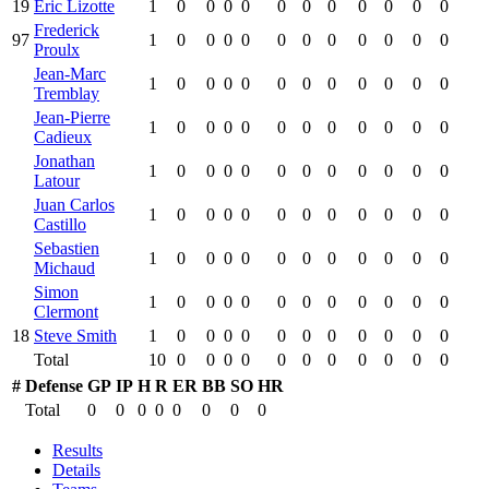
19
Eric Lizotte
1
0
0
0
0
0
0
0
0
0
0
0
Frederick
97
1
0
0
0
0
0
0
0
0
0
0
0
Proulx
Jean-Marc
1
0
0
0
0
0
0
0
0
0
0
0
Tremblay
Jean-Pierre
1
0
0
0
0
0
0
0
0
0
0
0
Cadieux
Jonathan
1
0
0
0
0
0
0
0
0
0
0
0
Latour
Juan Carlos
1
0
0
0
0
0
0
0
0
0
0
0
Castillo
Sebastien
1
0
0
0
0
0
0
0
0
0
0
0
Michaud
Simon
1
0
0
0
0
0
0
0
0
0
0
0
Clermont
18
Steve Smith
1
0
0
0
0
0
0
0
0
0
0
0
Total
10
0
0
0
0
0
0
0
0
0
0
0
#
Defense
GP
IP
H
R
ER
BB
SO
HR
Total
0
0
0
0
0
0
0
0
Results
Details