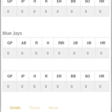
GP
IP
H
R
ER
BB
SO
HR
0
0
0
0
0
0
0
0
Blue Jays
GP
AB
R
H
RBI
2B
3B
HR
0
0
0
0
0
0
0
0
GP
IP
H
R
ER
BB
SO
HR
0
0
0
0
0
0
0
0
Details
Teams
Venue