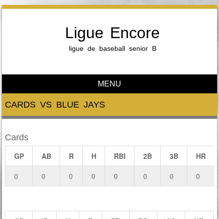
Ligue Encore
ligue de baseball senior B
MENU
Skip to content
CARDS VS BLUE JAYS
Cards
GP
AB
R
H
RBI
2B
3B
HR
0
0
0
0
0
0
0
0