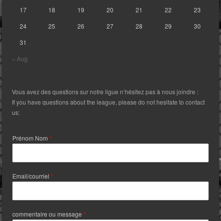
17
18
19
20
21
22
23
24
25
26
27
28
29
30
31
« Aug
Vous avez des questions sur notre ligue n’hésitez pas à nous joindre :
If you have questions about the league, please do not hesitate to contact
us:
Prénom Nom
*
Email/courriel
*
commentaire ou message
*