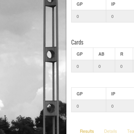
GP
IP
0
0
Cards
GP
AB
R
0
0
0
GP
IP
0
0
Results
Details
Te