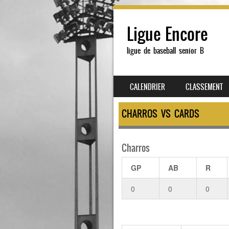
Ligue Encore
ligue de baseball senior B
SKIP TO CONTENT
CALENDRIER
CLASSEMENT
MENU
CHARROS VS CARDS
Charros
GP
AB
R
0
0
0