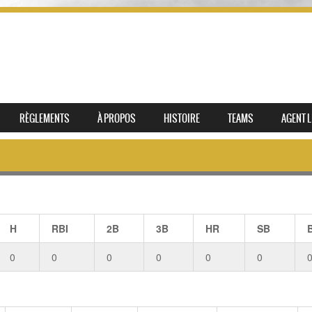
RÈGLEMENTS
À PROPOS
HISTOIRE
TEAMS
AGENT L
H
RBI
2B
3B
HR
SB
0
0
0
0
0
0