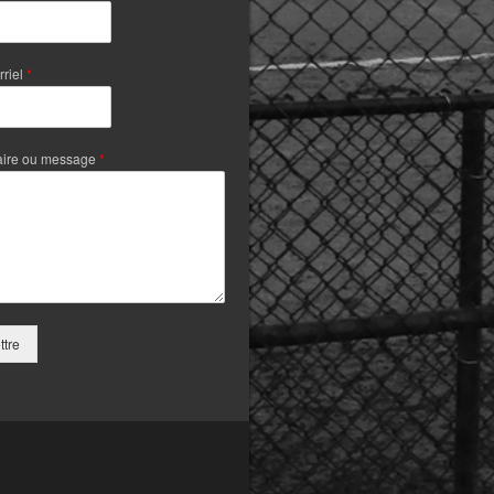
rriel
*
ire ou message
*
tre