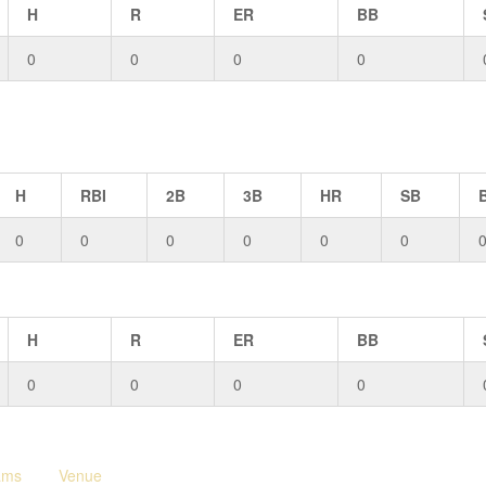
H
R
ER
BB
0
0
0
0
H
RBI
2B
3B
HR
SB
0
0
0
0
0
0
H
R
ER
BB
0
0
0
0
ams
Venue