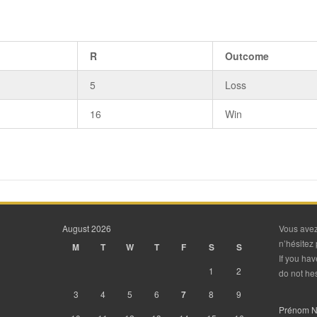
R
Outcome
5
Loss
16
Win
August 2026
Vous avez
n’hésitez 
M
T
W
T
F
S
S
If you ha
1
2
do not hes
3
4
5
6
7
8
9
Prénom 