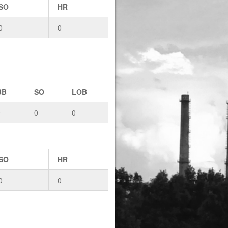
SO
HR
0
0
BB
SO
LOB
0
0
0
SO
HR
0
0