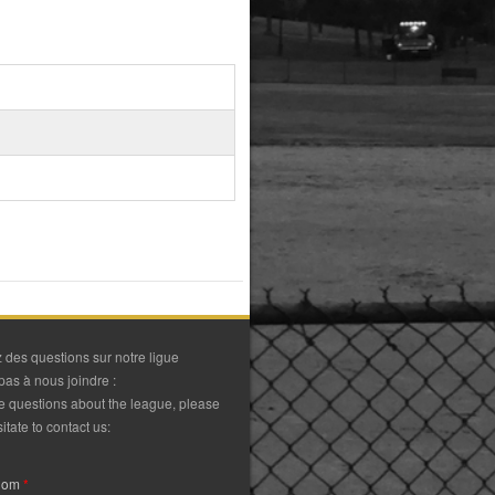
 des questions sur notre ligue
pas à nous joindre :
ve questions about the league, please
itate to contact us:
Nom
*