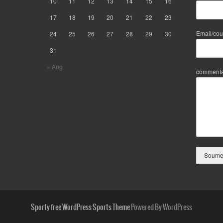
10
11
12
13
14
15
16
17
18
19
20
21
22
23
Email/cou
24
25
26
27
28
29
30
31
« Aug
commenta
Soumet
Sporty free WordPress Sports Theme
Powered By WordPress