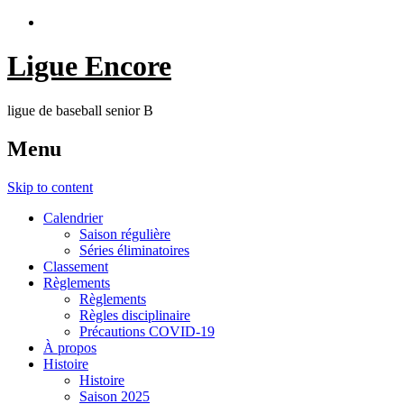
Ligue Encore
ligue de baseball senior B
Menu
Skip to content
Calendrier
Saison régulière
Séries éliminatoires
Classement
Règlements
Règlements
Règles disciplinaire
Précautions COVID-19
À propos
Histoire
Histoire
Saison 2025