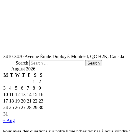
3410-3470 Avenue Émile-Duployé, Montréal, QC H2K, Canada
Search
August 2026
M
T
W
T
F
S
S
1
2
3
4
5
6
7
8
9
10
11
12
13
14
15
16
17
18
19
20
21
22
23
24
25
26
27
28
29
30
31
« Aug
Vous avez des questions sur notre ligue n’hésitez pas à nous joindre :