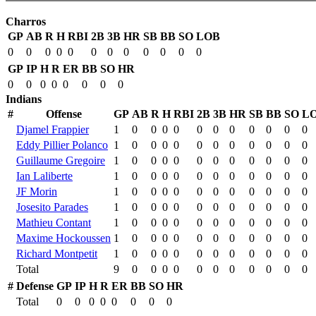
Charros
GP
AB
R
H
RBI
2B
3B
HR
SB
BB
SO
LOB
0
0
0
0
0
0
0
0
0
0
0
0
GP
IP
H
R
ER
BB
SO
HR
0
0
0
0
0
0
0
0
Indians
#
Offense
GP
AB
R
H
RBI
2B
3B
HR
SB
BB
SO
L
Djamel Frappier
1
0
0
0
0
0
0
0
0
0
0
0
Eddy Pillier Polanco
1
0
0
0
0
0
0
0
0
0
0
0
Guillaume Gregoire
1
0
0
0
0
0
0
0
0
0
0
0
Ian Laliberte
1
0
0
0
0
0
0
0
0
0
0
0
JF Morin
1
0
0
0
0
0
0
0
0
0
0
0
Josesito Parades
1
0
0
0
0
0
0
0
0
0
0
0
Mathieu Contant
1
0
0
0
0
0
0
0
0
0
0
0
Maxime Hockoussen
1
0
0
0
0
0
0
0
0
0
0
0
Richard Montpetit
1
0
0
0
0
0
0
0
0
0
0
0
Total
9
0
0
0
0
0
0
0
0
0
0
0
#
Defense
GP
IP
H
R
ER
BB
SO
HR
Total
0
0
0
0
0
0
0
0