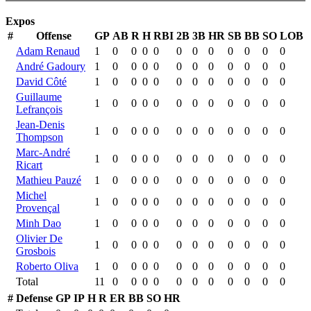
Expos
#
Offense
GP
AB
R
H
RBI
2B
3B
HR
SB
BB
SO
LOB
Adam Renaud
1
0
0
0
0
0
0
0
0
0
0
0
André Gadoury
1
0
0
0
0
0
0
0
0
0
0
0
David Côté
1
0
0
0
0
0
0
0
0
0
0
0
Guillaume
1
0
0
0
0
0
0
0
0
0
0
0
Lefrançois
Jean-Denis
1
0
0
0
0
0
0
0
0
0
0
0
Thompson
Marc-André
1
0
0
0
0
0
0
0
0
0
0
0
Ricart
Mathieu Pauzé
1
0
0
0
0
0
0
0
0
0
0
0
Michel
1
0
0
0
0
0
0
0
0
0
0
0
Provençal
Minh Dao
1
0
0
0
0
0
0
0
0
0
0
0
Olivier De
1
0
0
0
0
0
0
0
0
0
0
0
Grosbois
Roberto Oliva
1
0
0
0
0
0
0
0
0
0
0
0
Total
11
0
0
0
0
0
0
0
0
0
0
0
#
Defense
GP
IP
H
R
ER
BB
SO
HR