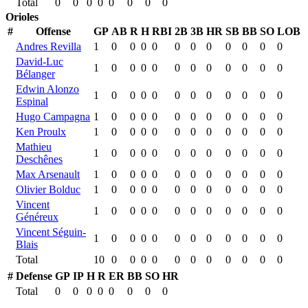
Total
0
0
0
0
0
0
0
0
Orioles
#
Offense
GP
AB
R
H
RBI
2B
3B
HR
SB
BB
SO
LOB
Andres Revilla
1
0
0
0
0
0
0
0
0
0
0
0
David-Luc
1
0
0
0
0
0
0
0
0
0
0
0
Bélanger
Edwin Alonzo
1
0
0
0
0
0
0
0
0
0
0
0
Espinal
Hugo Campagna
1
0
0
0
0
0
0
0
0
0
0
0
Ken Proulx
1
0
0
0
0
0
0
0
0
0
0
0
Mathieu
1
0
0
0
0
0
0
0
0
0
0
0
Deschênes
Max Arsenault
1
0
0
0
0
0
0
0
0
0
0
0
Olivier Bolduc
1
0
0
0
0
0
0
0
0
0
0
0
Vincent
1
0
0
0
0
0
0
0
0
0
0
0
Généreux
Vincent Séguin-
1
0
0
0
0
0
0
0
0
0
0
0
Blais
Total
10
0
0
0
0
0
0
0
0
0
0
0
#
Defense
GP
IP
H
R
ER
BB
SO
HR
Total
0
0
0
0
0
0
0
0