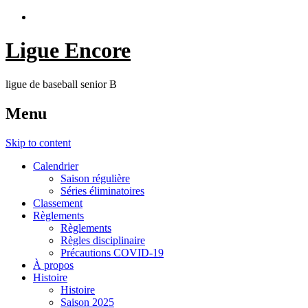
Ligue Encore
ligue de baseball senior B
Menu
Skip to content
Calendrier
Saison régulière
Séries éliminatoires
Classement
Règlements
Règlements
Règles disciplinaire
Précautions COVID-19
À propos
Histoire
Histoire
Saison 2025