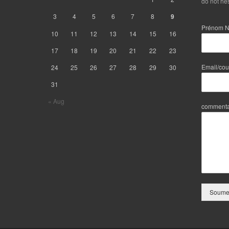
do not hes
3
4
5
6
7
8
9
Prénom 
10
11
12
13
14
15
16
17
18
19
20
21
22
23
Email/cou
24
25
26
27
28
29
30
31
« Aug
commenta
Soumet