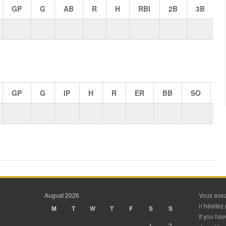
GP
G
AB
R
H
RBI
2B
3B
GP
G
IP
H
R
ER
BB
SO
H
August 2026
Vous avez
n’hésitez 
M
T
W
T
F
S
S
If you ha
1
2