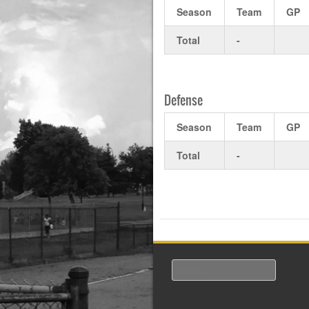
Season
Team
GP
Total
-
Defense
Season
Team
GP
Total
-
Search