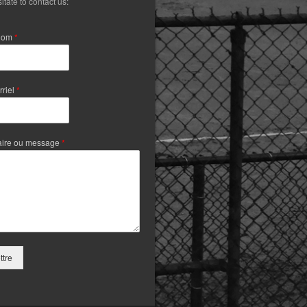
itate to contact us:
Nom
*
rriel
*
ire ou message
*
tre