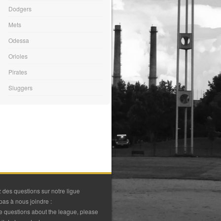
HR
BB
SO
AVG
Dodgers
Mets
0
Odessa
Orioles
Pirates
Sluggers
R
AVG
0
 des questions sur notre ligue
pas à nous joindre :
ve questions about the league, please