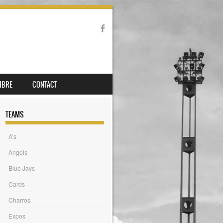
IBRE
CONTACT
TEAMS
A’s
Angels
Blue Jays
Cards
Charros
Expos