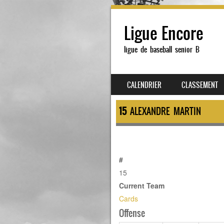
Ligue Encore
ligue de baseball senior B
SKIP TO CONTENT
CALENDRIER
CLASSEMENT
MENU
15
ALEXANDRE MARTIN
#
15
Current Team
Cards
Offense