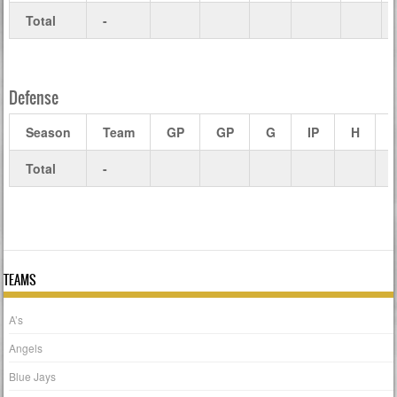
Total
-
Defense
Season
Team
GP
GP
G
IP
H
Total
-
TEAMS
A’s
Angels
Blue Jays