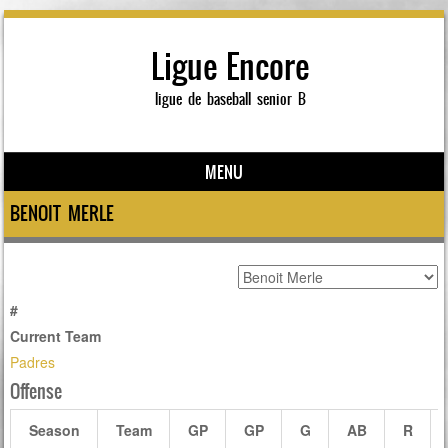
Ligue Encore
ligue de baseball senior B
MENU
Skip to content
BENOIT MERLE
#
Current Team
Padres
Offense
Season
Team
GP
GP
G
AB
R