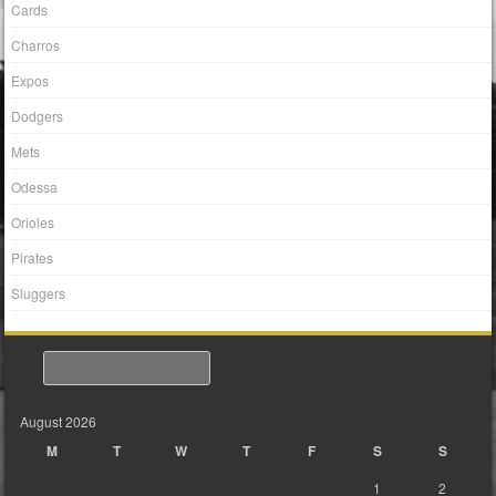
Cards
Charros
Expos
Dodgers
Mets
Odessa
Orioles
Pirates
Sluggers
Search
August 2026
M
T
W
T
F
S
S
1
2