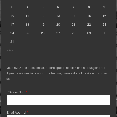
3
4
5
6
7
8
9
10
11
12
13
14
15
16
17
18
19
20
21
22
23
24
25
26
27
28
29
30
31
« Aug
Vous avez des questions sur notre ligue n’hésitez pas à nous joindre :
If you have questions about the league, please do not hesitate to contact
us:
Prénom Nom
*
Email/courriel
*