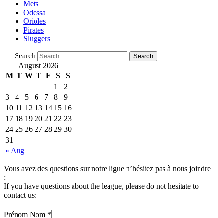
Mets
Odessa
Orioles
Pirates
Sluggers
Search
August 2026
M
T
W
T
F
S
S
1
2
3
4
5
6
7
8
9
10
11
12
13
14
15
16
17
18
19
20
21
22
23
24
25
26
27
28
29
30
31
« Aug
Vous avez des questions sur notre ligue n’hésitez pas à nous joindre
:
If you have questions about the league, please do not hesitate to
contact us:
Prénom Nom
*