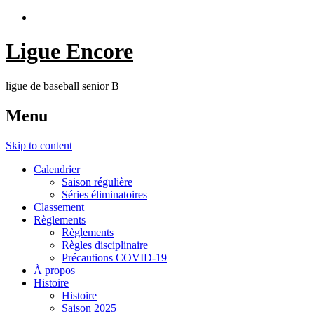
Ligue Encore
ligue de baseball senior B
Menu
Skip to content
Calendrier
Saison régulière
Séries éliminatoires
Classement
Règlements
Règlements
Règles disciplinaire
Précautions COVID-19
À propos
Histoire
Histoire
Saison 2025