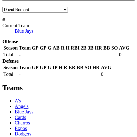
#
Current Team
Blue Jays
Offense
Season
Team
GP
GP
G
AB
R
H
RBI
2B
3B
HR
BB
SO
AVG
Total
-
0
Defense
Season
Team
GP
GP
G
IP
H
R
ER
BB
SO
HR
AVG
Total
-
0
Teams
A’s
Angels
Blue Jays
Cards
Charros
Expos
Dodgers