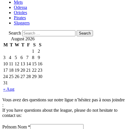
Mets
Odessa
Orioles
Pirates
Sluggers
Search
August 2026
M
T
W
T
F
S
S
1
2
3
4
5
6
7
8
9
10
11
12
13
14
15
16
17
18
19
20
21
22
23
24
25
26
27
28
29
30
31
« Aug
Vous avez des questions sur notre ligue n’hésitez pas à nous joindre
:
If you have questions about the league, please do not hesitate to
contact us:
Prénom Nom
*