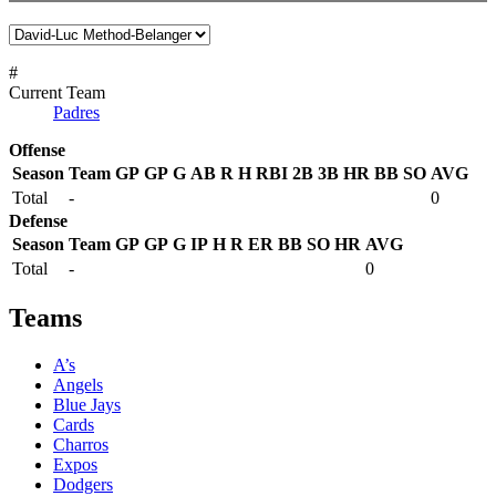
#
Current Team
Padres
Offense
Season
Team
GP
GP
G
AB
R
H
RBI
2B
3B
HR
BB
SO
AVG
Total
-
0
Defense
Season
Team
GP
GP
G
IP
H
R
ER
BB
SO
HR
AVG
Total
-
0
Teams
A’s
Angels
Blue Jays
Cards
Charros
Expos
Dodgers