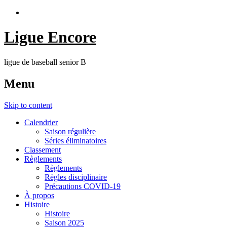
Ligue Encore
ligue de baseball senior B
Menu
Skip to content
Calendrier
Saison régulière
Séries éliminatoires
Classement
Règlements
Règlements
Règles disciplinaire
Précautions COVID-19
À propos
Histoire
Histoire
Saison 2025