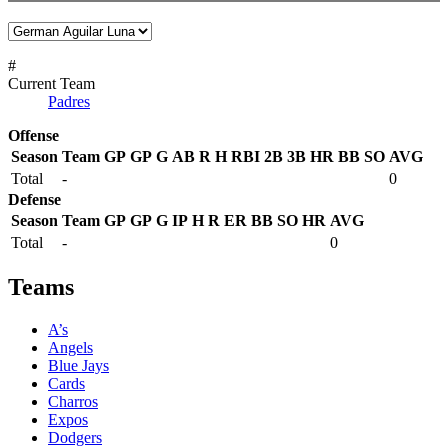
#
Current Team
Padres
Offense
Season
Team
GP
GP
G
AB
R
H
RBI
2B
3B
HR
BB
SO
AVG
Total
-
0
Defense
Season
Team
GP
GP
G
IP
H
R
ER
BB
SO
HR
AVG
Total
-
0
Teams
A’s
Angels
Blue Jays
Cards
Charros
Expos
Dodgers