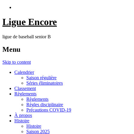
Ligue Encore
ligue de baseball senior B
Menu
Skip to content
Calendrier
Saison régulière
Séries éliminatoires
Classement
Règlements
Règlements
Règles disciplinaire
Précautions COVID-19
À propos
Histoire
Histoire
Saison 2025