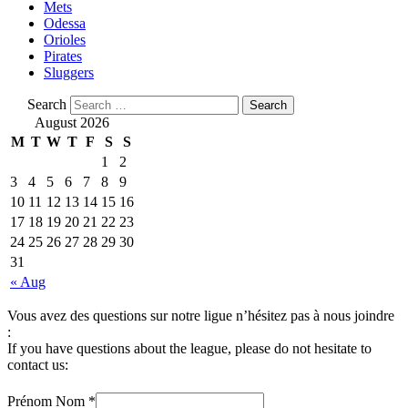
Mets
Odessa
Orioles
Pirates
Sluggers
Search
August 2026
M
T
W
T
F
S
S
1
2
3
4
5
6
7
8
9
10
11
12
13
14
15
16
17
18
19
20
21
22
23
24
25
26
27
28
29
30
31
« Aug
Vous avez des questions sur notre ligue n’hésitez pas à nous joindre
:
If you have questions about the league, please do not hesitate to
contact us:
Prénom Nom
*