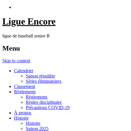
Ligue Encore
ligue de baseball senior B
Menu
Skip to content
Calendrier
Saison régulière
Séries éliminatoires
Classement
Règlements
Règlements
Règles disciplinaire
Précautions COVID-19
À propos
Histoire
Histoire
Saison 2025