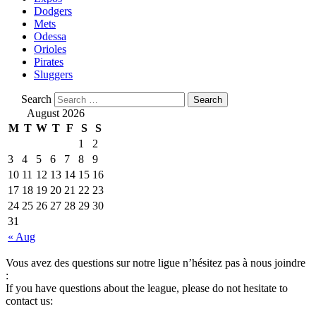
Dodgers
Mets
Odessa
Orioles
Pirates
Sluggers
Search
August 2026
M
T
W
T
F
S
S
1
2
3
4
5
6
7
8
9
10
11
12
13
14
15
16
17
18
19
20
21
22
23
24
25
26
27
28
29
30
31
« Aug
Vous avez des questions sur notre ligue n’hésitez pas à nous joindre
:
If you have questions about the league, please do not hesitate to
contact us: