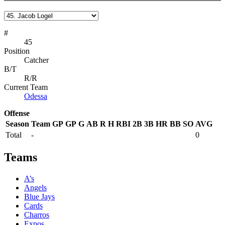
#
45
Position
Catcher
B/T
R/R
Current Team
Odessa
Offense
Season
Team
GP
GP
G
AB
R
H
RBI
2B
3B
HR
BB
SO
AVG
Total
-
0
Teams
A’s
Angels
Blue Jays
Cards
Charros
Expos