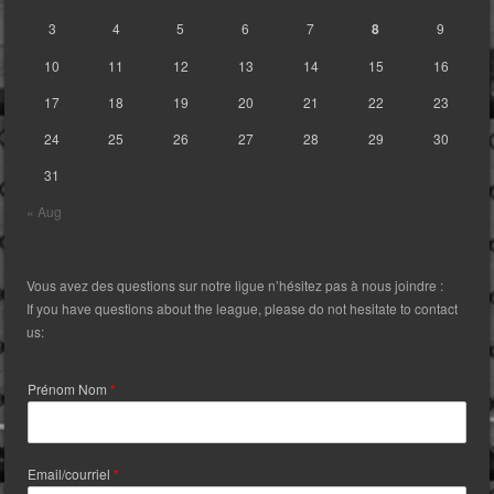
3
4
5
6
7
8
9
10
11
12
13
14
15
16
17
18
19
20
21
22
23
24
25
26
27
28
29
30
31
« Aug
Vous avez des questions sur notre ligue n’hésitez pas à nous joindre :
If you have questions about the league, please do not hesitate to contact
us:
Prénom Nom
*
Email/courriel
*