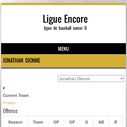
Ligue Encore
ligue de baseball senior B
MENU
Skip to content
JONATHAN DIONNE
#
Current Team
Pirates
Offense
Season
Team
GP
GP
G
AB
R