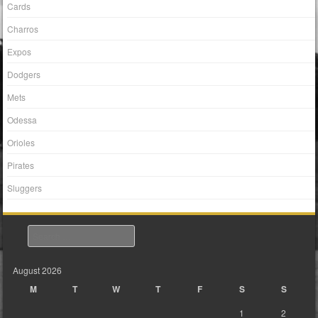
Cards
Charros
Expos
Dodgers
Mets
Odessa
Orioles
Pirates
Sluggers
Search
August 2026
M
T
W
T
F
S
S
1
2