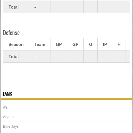
Total
-
Defense
Season
Team
GP
GP
G
IP
H
Total
-
TEAMS
A’s
Angels
Blue Jays