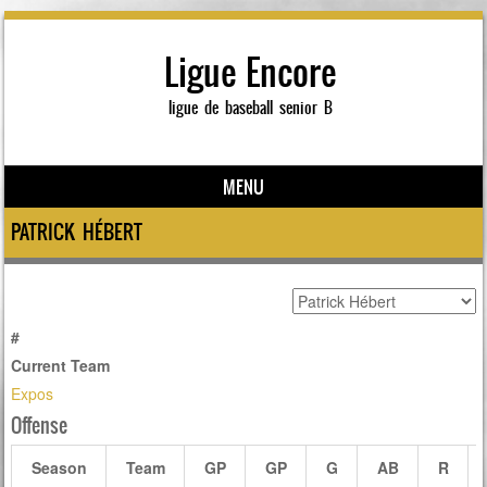
Ligue Encore
ligue de baseball senior B
MENU
Skip to content
PATRICK HÉBERT
#
Current Team
Expos
Offense
Season
Team
GP
GP
G
AB
R