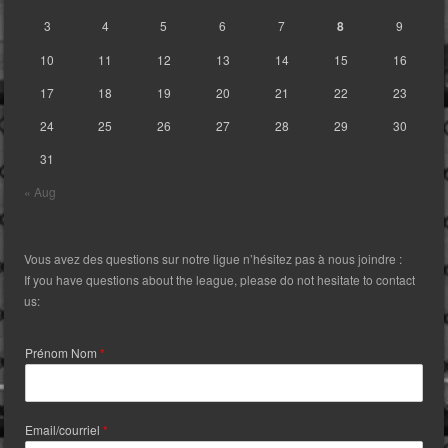
3
4
5
6
7
8
9
10
11
12
13
14
15
16
17
18
19
20
21
22
23
24
25
26
27
28
29
30
31
« Aug
Vous avez des questions sur notre ligue n’hésitez pas à nous joindre :
If you have questions about the league, please do not hesitate to contact
us:
Prénom Nom
*
Email/courriel
*