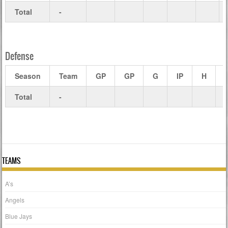
Total
-
Defense
Season
Team
GP
GP
G
IP
H
Total
-
TEAMS
A’s
Angels
Blue Jays