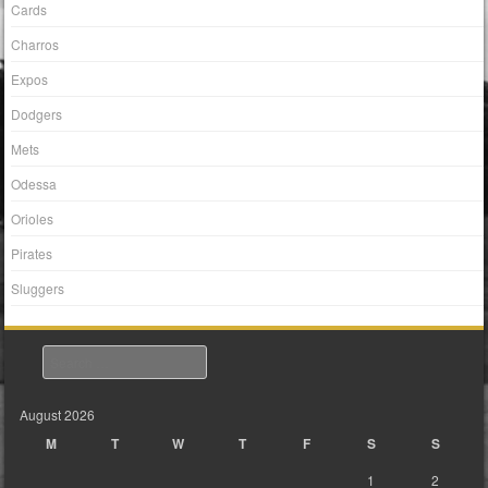
Cards
Charros
Expos
Dodgers
Mets
Odessa
Orioles
Pirates
Sluggers
Search
August 2026
M
T
W
T
F
S
S
1
2