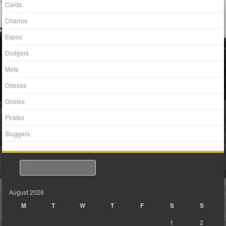
Cards
Charros
Expos
Dodgers
Mets
Odessa
Orioles
Pirates
Sluggers
Search
August 2026
M
T
W
T
F
S
S
1
2