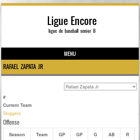
Ligue Encore
ligue de baseball senior B
MENU
Skip to content
RAFAEL ZAPATA JR
#
Current Team
Sluggers
Offense
Season
Team
GP
GP
G
AB
R