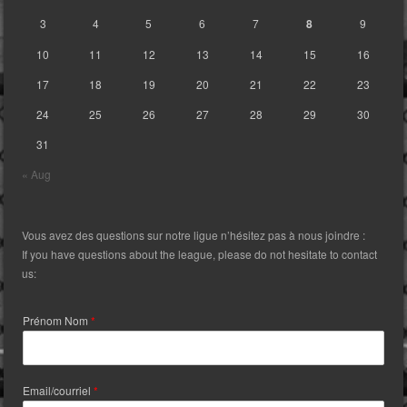
3
4
5
6
7
8
9
10
11
12
13
14
15
16
17
18
19
20
21
22
23
24
25
26
27
28
29
30
31
« Aug
Vous avez des questions sur notre ligue n’hésitez pas à nous joindre :
If you have questions about the league, please do not hesitate to contact
us:
Prénom Nom
*
Email/courriel
*