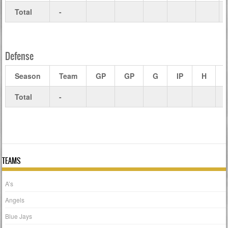
Total
-
Defense
Season
Team
GP
GP
G
IP
H
Total
-
TEAMS
A’s
Angels
Blue Jays