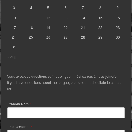
3
4
5
6
7
8
9
10
11
12
13
14
15
16
17
18
19
20
21
22
23
24
25
26
27
28
29
30
31
« Aug
Vous avez des questions sur notre ligue n’hésitez pas à nous joindre :
If you have questions about the league, please do not hesitate to contact
us:
Prénom Nom
*
Email/courriel
*