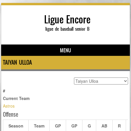
Ligue Encore
ligue de baseball senior B
MENU
Skip to content
TAIYAN ULLOA
#
Current Team
Astros
Offense
Season
Team
GP
GP
G
AB
R