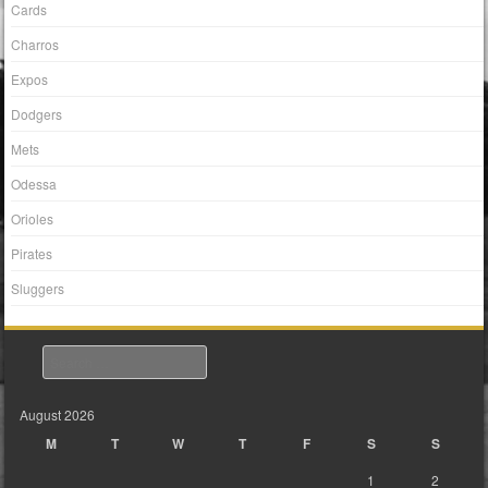
Cards
Charros
Expos
Dodgers
Mets
Odessa
Orioles
Pirates
Sluggers
Search
August 2026
M
T
W
T
F
S
S
1
2