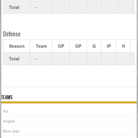
Total
-
Defense
Season
Team
GP
GP
G
IP
H
Total
-
TEAMS
A’s
Angels
Blue Jays