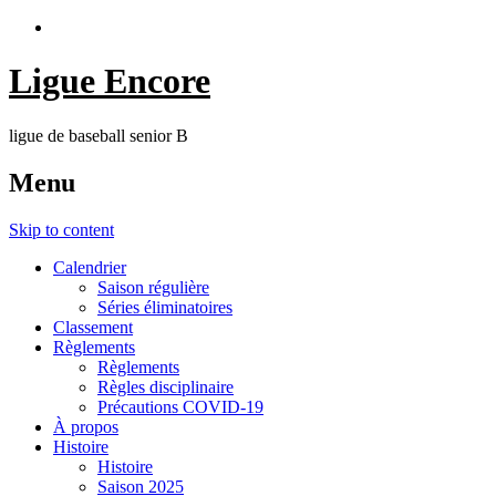
Ligue Encore
ligue de baseball senior B
Menu
Skip to content
Calendrier
Saison régulière
Séries éliminatoires
Classement
Règlements
Règlements
Règles disciplinaire
Précautions COVID-19
À propos
Histoire
Histoire
Saison 2025