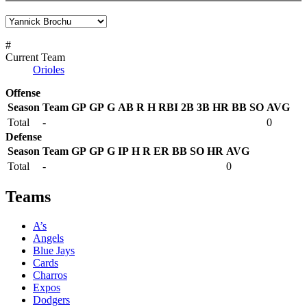
#
Current Team
Orioles
Offense
Season
Team
GP
GP
G
AB
R
H
RBI
2B
3B
HR
BB
SO
AVG
Total
-
0
Defense
Season
Team
GP
GP
G
IP
H
R
ER
BB
SO
HR
AVG
Total
-
0
Teams
A’s
Angels
Blue Jays
Cards
Charros
Expos
Dodgers