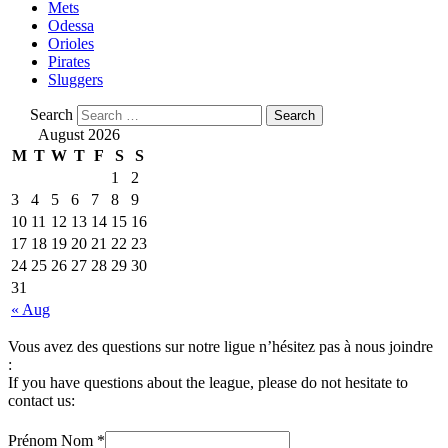
Mets
Odessa
Orioles
Pirates
Sluggers
Search
August 2026
M
T
W
T
F
S
S
1
2
3
4
5
6
7
8
9
10
11
12
13
14
15
16
17
18
19
20
21
22
23
24
25
26
27
28
29
30
31
« Aug
Vous avez des questions sur notre ligue n’hésitez pas à nous joindre
:
If you have questions about the league, please do not hesitate to
contact us:
Prénom Nom
*