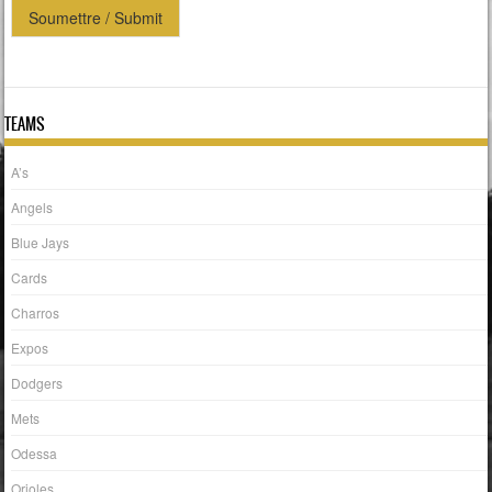
Soumettre / Submit
TEAMS
A’s
Angels
Blue Jays
Cards
Charros
Expos
Dodgers
Mets
Odessa
Orioles