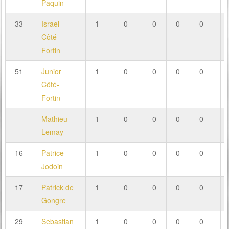
Paquin
33
Israel
1
0
0
0
0
Côté-
Fortin
51
Junior
1
0
0
0
0
Côté-
Fortin
Mathieu
1
0
0
0
0
Lemay
16
Patrice
1
0
0
0
0
Jodoin
17
Patrick de
1
0
0
0
0
Gongre
29
Sebastian
1
0
0
0
0