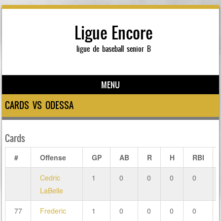
Ligue Encore
ligue de baseball senior B
MENU
Skip to content
CARDS VS ODESSA
Cards
#
Offense
GP
AB
R
H
RBI
Cedric
1
0
0
0
0
LaBelle
77
Frederic
1
0
0
0
0