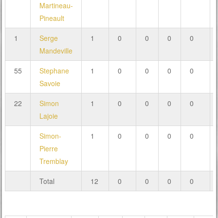
Martineau-
Pineault
1
Serge
1
0
0
0
0
Mandeville
55
Stephane
1
0
0
0
0
Savoie
22
Simon
1
0
0
0
0
Lajoie
Simon-
1
0
0
0
0
Pierre
Tremblay
Total
12
0
0
0
0