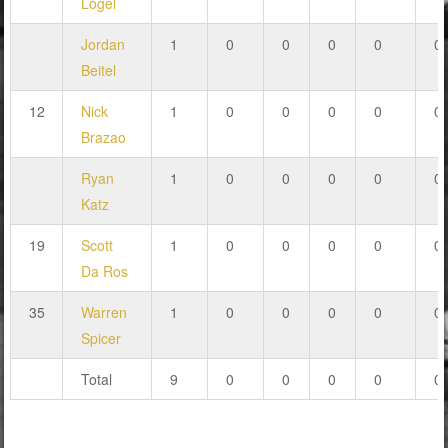
Logel
Jordan
1
0
0
0
0
0
Beitel
12
Nick
1
0
0
0
0
0
Brazao
Ryan
1
0
0
0
0
0
Katz
19
Scott
1
0
0
0
0
0
Da Ros
35
Warren
1
0
0
0
0
0
Spicer
Total
9
0
0
0
0
0