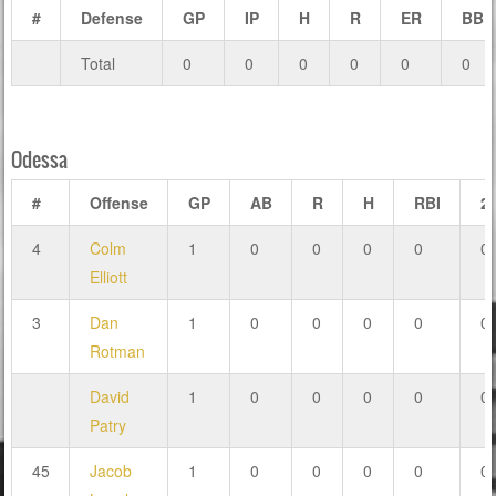
#
Defense
GP
IP
H
R
ER
BB
Total
0
0
0
0
0
0
Odessa
#
Offense
GP
AB
R
H
RBI
2
4
Colm
1
0
0
0
0
0
Elliott
3
Dan
1
0
0
0
0
0
Rotman
David
1
0
0
0
0
0
Patry
45
Jacob
1
0
0
0
0
0