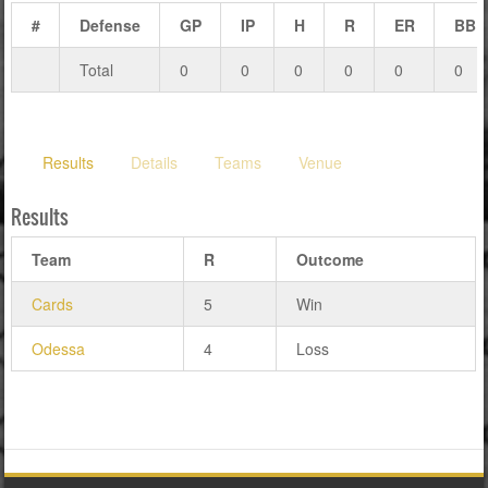
#
Defense
GP
IP
H
R
ER
BB
Total
0
0
0
0
0
0
Results
Details
Teams
Venue
Results
Team
R
Outcome
Cards
5
Win
Odessa
4
Loss