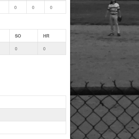
0
0
0
SO
HR
0
0