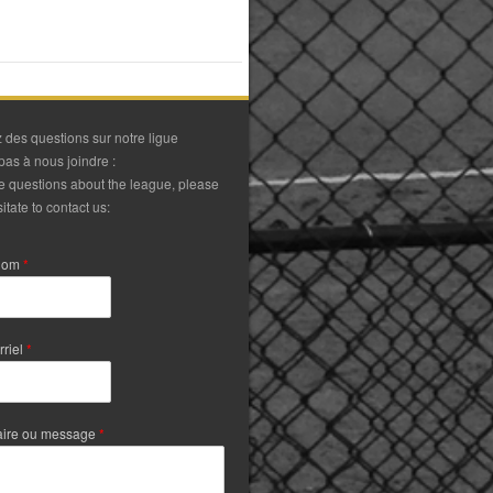
 des questions sur notre ligue
pas à nous joindre :
ve questions about the league, please
itate to contact us:
Nom
*
rriel
*
ire ou message
*