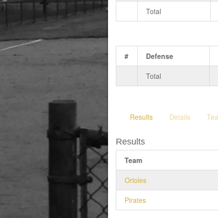
Total
#
Defense
Total
Results
Details
Te
Results
Team
Orioles
Pirates