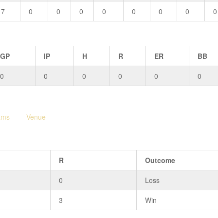
7
0
0
0
0
0
0
0
0
GP
IP
H
R
ER
BB
0
0
0
0
0
0
ams
Venue
R
Outcome
0
Loss
3
Win