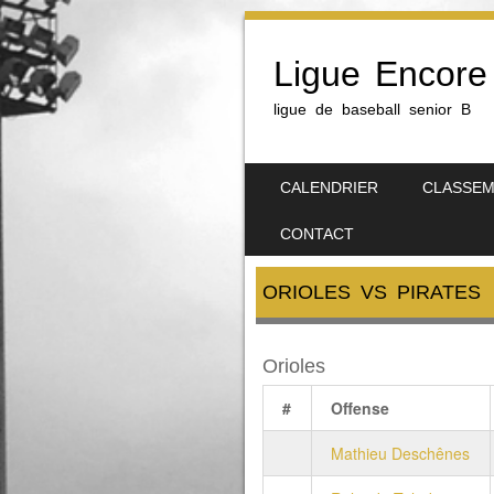
Ligue Encore
ligue de baseball senior B
SKIP TO CONTENT
CALENDRIER
CLASSE
MENU
CONTACT
ORIOLES VS PIRATES
Orioles
#
Offense
Mathieu Deschênes