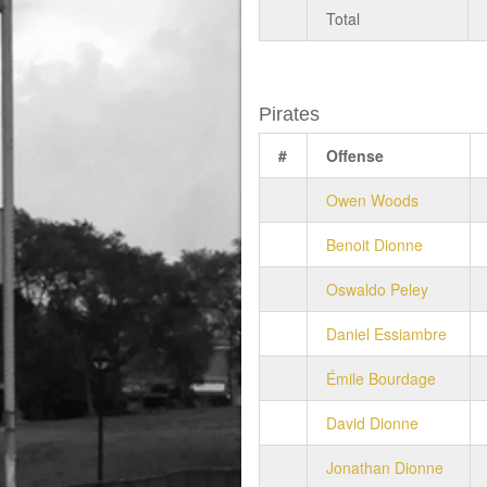
Total
Pirates
#
Offense
Owen Woods
Benoit Dionne
Oswaldo Peley
Daniel Essiambre
Émile Bourdage
David Dionne
Jonathan Dionne