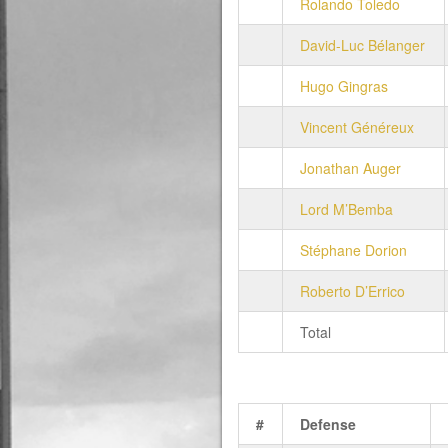
Rolando Toledo
David-Luc Bélanger
Hugo Gingras
Vincent Généreux
Jonathan Auger
Lord M’Bemba
Stéphane Dorion
Roberto D’Errico
Total
#
Defense