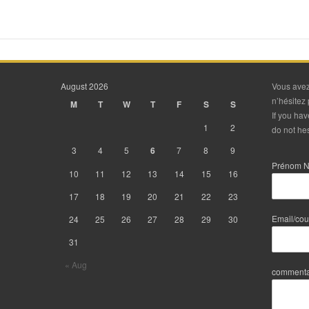
August 2026
Vous avez
n’hésitez 
M
T
W
T
F
S
S
If you ha
1
2
do not hes
3
4
5
6
7
8
9
Prénom 
10
11
12
13
14
15
16
17
18
19
20
21
22
23
Email/cou
24
25
26
27
28
29
30
31
« Aug
commenta