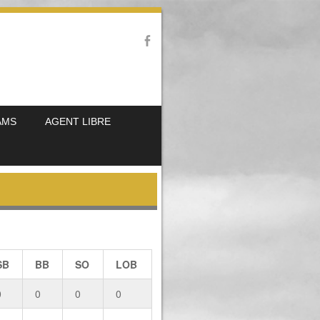
AMS
AGENT LIBRE
SB
BB
SO
LOB
0
0
0
0