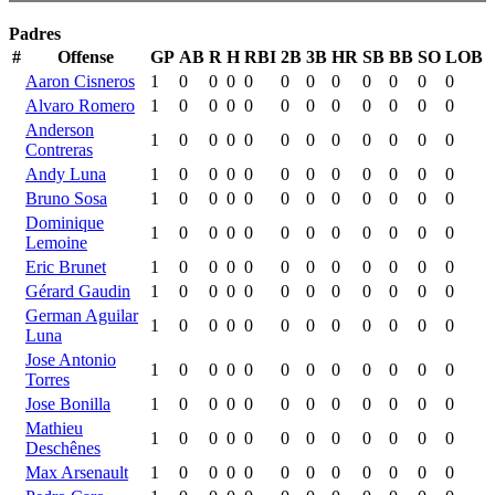
Padres
#
Offense
GP
AB
R
H
RBI
2B
3B
HR
SB
BB
SO
LOB
Aaron Cisneros
1
0
0
0
0
0
0
0
0
0
0
0
Alvaro Romero
1
0
0
0
0
0
0
0
0
0
0
0
Anderson
1
0
0
0
0
0
0
0
0
0
0
0
Contreras
Andy Luna
1
0
0
0
0
0
0
0
0
0
0
0
Bruno Sosa
1
0
0
0
0
0
0
0
0
0
0
0
Dominique
1
0
0
0
0
0
0
0
0
0
0
0
Lemoine
Eric Brunet
1
0
0
0
0
0
0
0
0
0
0
0
Gérard Gaudin
1
0
0
0
0
0
0
0
0
0
0
0
German Aguilar
1
0
0
0
0
0
0
0
0
0
0
0
Luna
Jose Antonio
1
0
0
0
0
0
0
0
0
0
0
0
Torres
Jose Bonilla
1
0
0
0
0
0
0
0
0
0
0
0
Mathieu
1
0
0
0
0
0
0
0
0
0
0
0
Deschênes
Max Arsenault
1
0
0
0
0
0
0
0
0
0
0
0