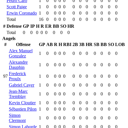
Pedro Caro
1
0
0
0
0
0
0
0
0
0
0
0
Scott Paige
1
0
0
0
0
0
0
0
0
0
0
0
Erwin Coronado
1
0
0
0
0
0
0
0
0
0
0
0
Total
16
0
0
0
0
0
0
0
0
0
0
0
#
Defense
GP
IP
H
R
ER
BB
SO
HR
Total
0
0
0
0
0
0
0
0
Angels
#
Offense
GP
AB
R
H
RBI
2B
3B
HR
SB
BB
SO
LOB
Alex Manuel
1
0
0
0
0
0
0
0
0
0
0
0
Gonzalez
Alexandre
1
0
0
0
0
0
0
0
0
0
0
0
Dauphin
Frederick
97
1
0
0
0
0
0
0
0
0
0
0
0
Proulx
Gabriel Cayer
1
0
0
0
0
0
0
0
0
0
0
0
Jean-Marc
1
0
0
0
0
0
0
0
0
0
0
0
Tremblay
Kevin Cloutier
1
0
0
0
0
0
0
0
0
0
0
0
Sébastien Pilon
1
0
0
0
0
0
0
0
0
0
0
0
Simon
1
0
0
0
0
0
0
0
0
0
0
0
Clermont
Simon Laborde
1
0
0
0
0
0
0
0
0
0
0
0