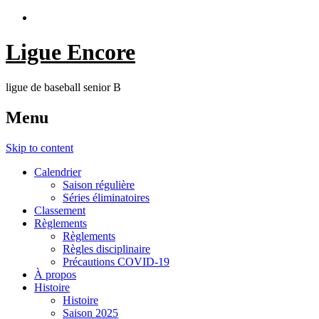
Ligue Encore
ligue de baseball senior B
Menu
Skip to content
Calendrier
Saison régulière
Séries éliminatoires
Classement
Règlements
Règlements
Règles disciplinaire
Précautions COVID-19
À propos
Histoire
Histoire
Saison 2025